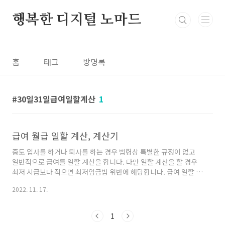
본문 바로가기
행복한 디지털 노마드
홈
태그
방명록
30일31일급여일할계산
1
급여 월급 일할 계산, 계산기
중도 입사를 하거나 퇴사를 하는 경우 법령상 특별한 규정이 없고
일반적으로 급여를 일할 계산을 합니다. 다만 일할 계산을 할 경우
최저 시급보다 적으면 최저임금법 위반에 해당합니다. 급여 일할 계
산 방법 1. 월급÷월간 역일 수(28~31일) x 근무일수 월급 200만
2022. 11. 17.
원 / 21년 11월 역일 수는 30일 / 근무기간:21년 11월 1일~11월
15일 2000,000÷30일 x 15일 =1,000,000 2. 월급÷소정근로일
수(근로일+유급처리일) x 근무일수(근로일+유급처리일) 월급 200
1
만 원 / 21년 11월 소정근로일수 26일 / 근무일수 13일