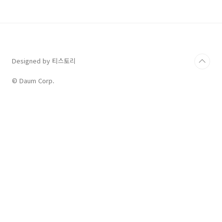
2000,000÷26일 x 13일 =1,000,000 3. 월급÷209시간 x실근로
시간 2,000,000÷209x104(8시간 x 13일)=995,215..
Designed by 티스토리
© Daum Corp.