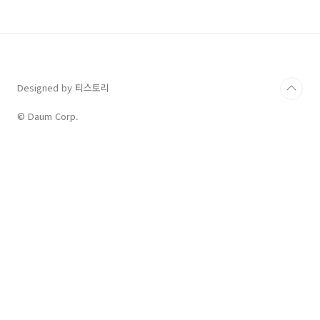
사 진행 -평일 기준 25일 정도 소요되며 2회에 걸쳐 연장 가능 -진
정인이 2회 이상 출석하지 않으면 신고 의사가 없는 것으로 간주되
어 사건 종결(차후 재진정 가능) ③조사 후..
Designed by 티스토리
© Daum Corp.