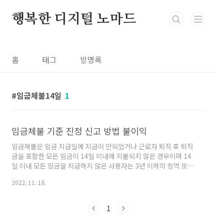
본문 바로가기
행복한 디지털 노마드
홈
태그
방명록
임금체불14일
1
임금체불 기준 진정 신고 방법 불이익
임금체불은 임금 지급일에 지급이 안되었거나 근로자 퇴직 후 퇴직
금을 포함한 모든 임금이 14일 이내에 지불되지 않은 경우이며 14
일 이내 모든 임금을 지급하지 않은 사용자는 3년 이하의 징역 또는
3,000만 원 이하의 벌금형을 받을 수 있습니다. 임금체불 신고 방법
2022. 11. 18.
1. 노동부 진정 신고 2. 노동부 고소 3. 민사 소송 4.간이대지급금(기
존 소액체당금) 신청 노동부 진정 ①관할 노동부에 진정서 제출:사
업장 소재지 관할 고용노동부 방문 및 노동부 홈페이지 온라인 진정
1
제기 가능 ②근로감독관이 근로자와 사업주에게 출석 요구하여 조