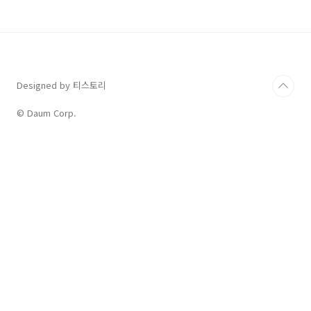
사에 제출하고 이전 회사의 근로소득을 합산해서 연말정산을 하면
됩니다. 2. 미취업한 경우 중도퇴사 후 미취업한 경우 별도로 연말정
산을 하지 않아도 되고 공제받을 것이 많다고 생각되면 이전 회사
의..
Designed by 티스토리
© Daum Corp.