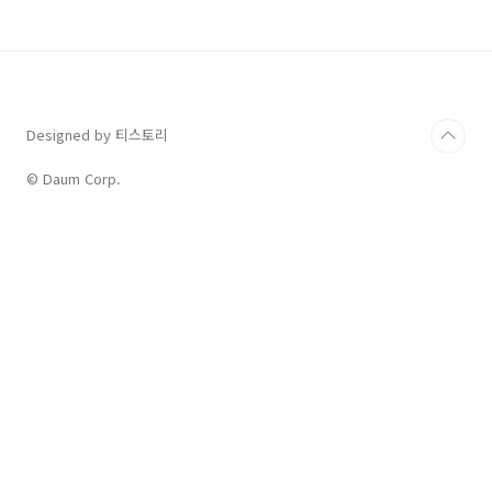
급 가능하며 5년까지 사용할 수 있고 1인당 300만 원~500만 원까
지 지원받을 수 있습니다. 훈련비 전액을 지원받는 것은 아니고 자
기 부담금이 존재합니다. 둘 다 고용노동부에서 ..
Designed by 티스토리
© Daum Corp.