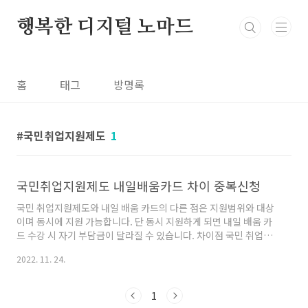
본문 바로가기
행복한 디지털 노마드
홈
태그
방명록
국민취업지원제도
1
국민취업지원제도 내일배움카드 차이 중복신청
국민 취업지원제도와 내일 배움 카드의 다른 점은 지원범위와 대상
이며 동시에 지원 가능합니다. 단 동시 지원하게 되면 내일 배움 카
드 수강 시 자기 부담금이 달라질 수 있습니다. 차이점 국민 취업지
원제도(구 취업성공 패키지)는 만 15~69세 구직자 중에서 유형별
2022. 11. 24.
로 1 유형 6개월간 50만 원씩 지원을 받을 수 있고 2 유형은 6개월
범위 내에서 월 최대 284,000원을 지원받을 수 있습니다. 내일 배
움 카드는 직원훈련비용을 지원하는 카드인데요. 포인트 개념이라
1
고 생각하시면 되겠습니다. 재직, 실업, 자영업 여부와 관계없이 발