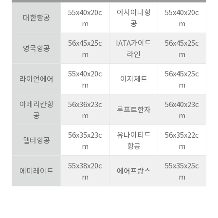
55x40x20c
아시아나항
55x40x20c
대한항공
m
공
m
56x45x25c
IATA가이드
56x45x25c
영국항공
m
라인
m
55x40x20c
56x45x25c
라이언에어
이지제트
m
m
아메리칸항
56x36x23c
56x40x23c
루프트한자
공
m
m
56x35x23c
유나이티드
56x35x22c
델타항공
m
항공
m
55x38x20c
55x35x25c
에미레이트
에어프랑스
m
m