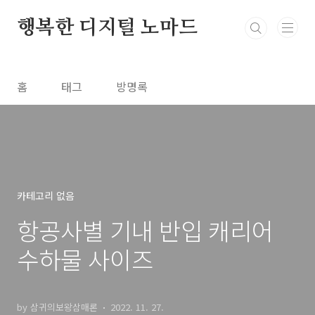
본문 바로가기
행복한 디지털 노마드
홈
태그
방명록
카테고리 없음
항공사별 기내 반입 캐리어
수하물 사이즈
by 삼귀의보왕삼매론
2022. 11. 27.